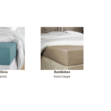
Olivia
Bumblebee
arctic
vision taupe