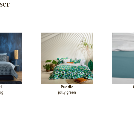
ser
l
Puddle
og
jolly green