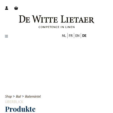
NL
FR
EN
DE
Productoverzicht
Over ons
Catalogus
Nieuws
PROFESSIONELL
VERBRAUCHER
Tips
FAQ
>
>
Shop
Bad
Bademäntel
Contact
ÜBERBLICK
Produkte