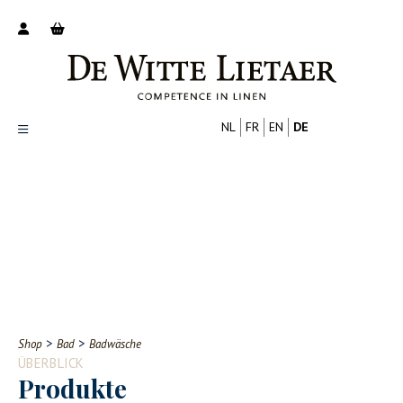
NL
FR
EN
DE
Productoverzicht
Over ons
Catalogus
Nieuws
PROFESSIONELL
VERBRAUCHER
Tips
FAQ
>
>
Shop
Bad
Badwäsche
Contact
ÜBERBLICK
Produkte