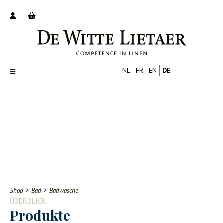
NL
FR
EN
DE
Productoverzicht
Over ons
Catalogus
Nieuws
PROFESSIONELL
VERBRAUCHER
Tips
FAQ
>
>
Shop
Bad
Badwäsche
Contact
ÜBERBLICK
Produkte