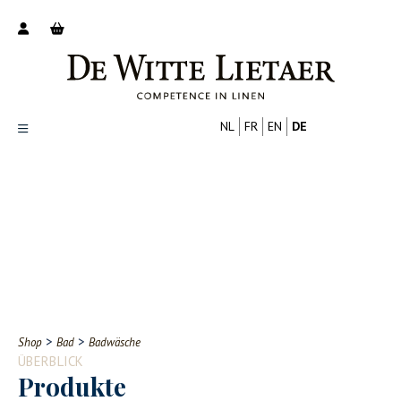
NL
FR
EN
DE
Productoverzicht
Over ons
Catalogus
Nieuws
PROFESSIONELL
VERBRAUCHER
Tips
FAQ
>
>
Shop
Bad
Badwäsche
Contact
ÜBERBLICK
Produkte