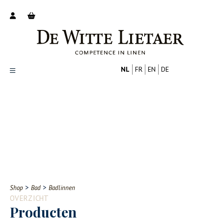
NL
FR
EN
DE
Productoverzicht
Over ons
Catalogus
Nieuws
PROFESSIONAL
CONSUMENT
Tips
FAQ
>
>
Shop
Bad
Badlinnen
Contact
OVERZICHT
Producten