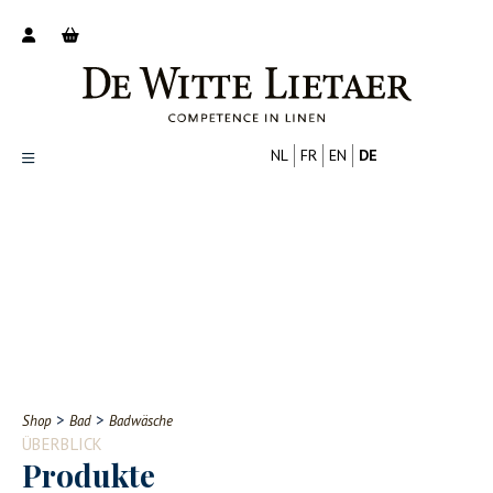
NL
FR
EN
DE
Productoverzicht
Over ons
Catalogus
Nieuws
PROFESSIONELL
VERBRAUCHER
Tips
FAQ
>
>
Shop
Bad
Badwäsche
Contact
ÜBERBLICK
Produkte