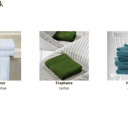
k
nce
Stephanie
H
blue
cactus