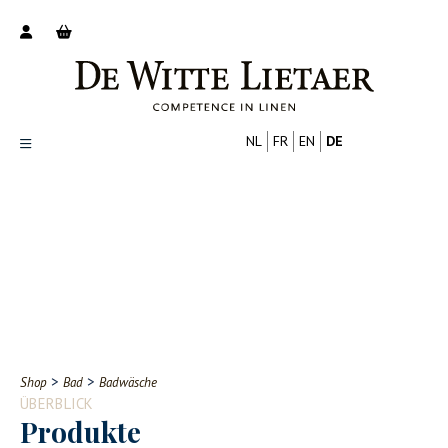
NL
FR
EN
DE
Productoverzicht
Over ons
Catalogus
Nieuws
PROFESSIONELL
VERBRAUCHER
Tips
FAQ
>
>
Shop
Bad
Badwäsche
Contact
ÜBERBLICK
Produkte