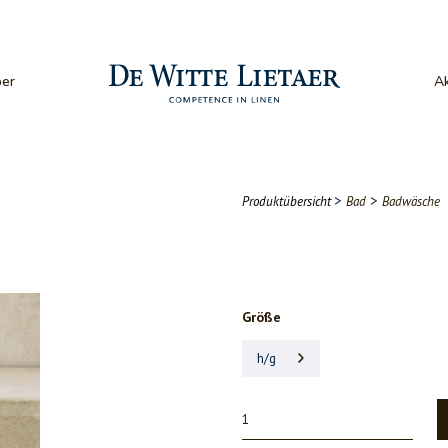
er
Ak
>
>
Produktübersicht
Bad
Badwäsche
Größe
h/g