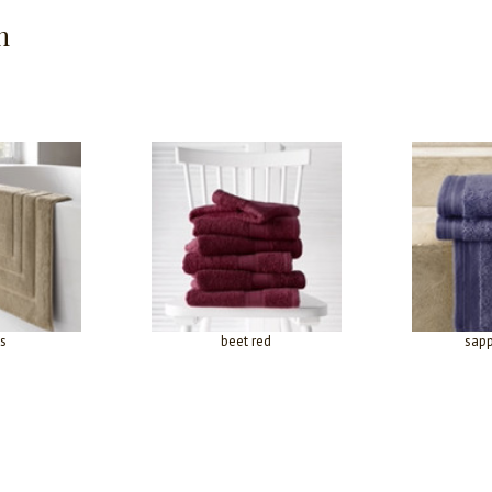
n
s
beet red
sapp