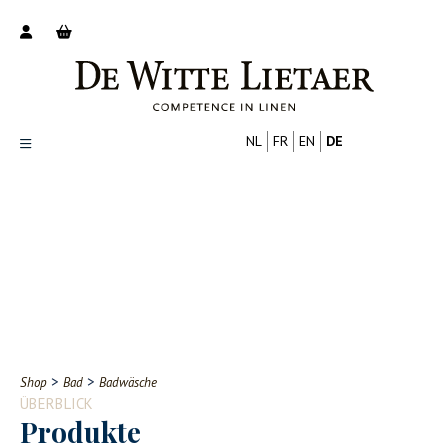
NL
FR
EN
DE
Productoverzicht
Over ons
Catalogus
Nieuws
PROFESSIONELL
VERBRAUCHER
Tips
FAQ
>
>
Shop
Bad
Badwäsche
Contact
ÜBERBLICK
Produkte