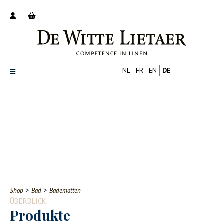
NL
FR
EN
DE
Productoverzicht
Over ons
Catalogus
Nieuws
PROFESSIONELL
VERBRAUCHER
Tips
FAQ
>
>
Shop
Bad
Badematten
Contact
ÜBERBLICK
Produkte