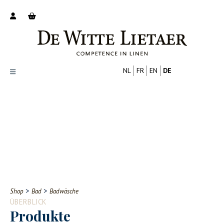
NL
FR
EN
DE
Productoverzicht
Over ons
Catalogus
Nieuws
PROFESSIONELL
VERBRAUCHER
Tips
FAQ
>
>
Shop
Bad
Badwäsche
Contact
ÜBERBLICK
Produkte