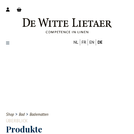
NL
FR
EN
DE
Productoverzicht
Over ons
Catalogus
Nieuws
PROFESSIONELL
VERBRAUCHER
Tips
FAQ
>
>
Shop
Bad
Badematten
Contact
ÜBERBLICK
Produkte