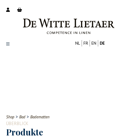
NL
FR
EN
DE
Productoverzicht
Over ons
Catalogus
Nieuws
PROFESSIONELL
VERBRAUCHER
Tips
FAQ
>
>
Shop
Bad
Badematten
Contact
ÜBERBLICK
Produkte