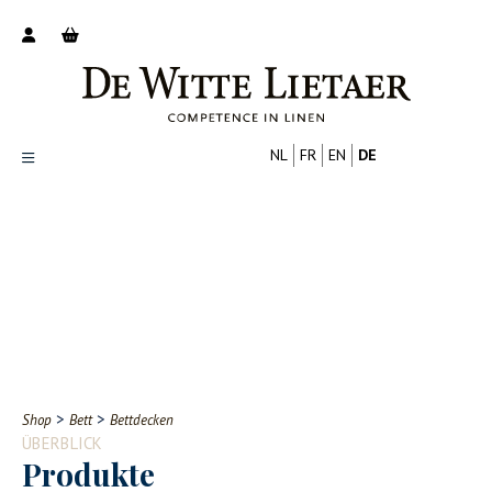
NL
FR
EN
DE
Productoverzicht
Over ons
Catalogus
Nieuws
PROFESSIONELL
VERBRAUCHER
Tips
FAQ
>
>
Shop
Bett
Bettdecken
Contact
ÜBERBLICK
Produkte