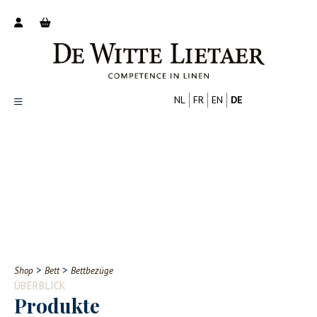
NL
FR
EN
DE
Productoverzicht
Over ons
Catalogus
Nieuws
PROFESSIONELL
VERBRAUCHER
Tips
FAQ
>
>
Shop
Bett
Bettbezüge
Contact
ÜBERBLICK
Produkte