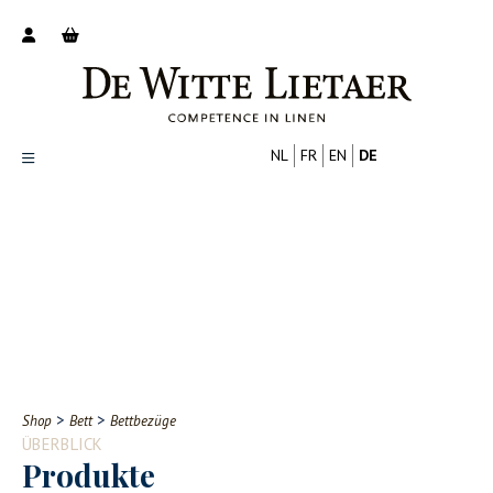
NL
FR
EN
DE
Productoverzicht
Over ons
Catalogus
Nieuws
PROFESSIONELL
VERBRAUCHER
Tips
FAQ
>
>
Shop
Bett
Bettbezüge
Contact
ÜBERBLICK
Produkte