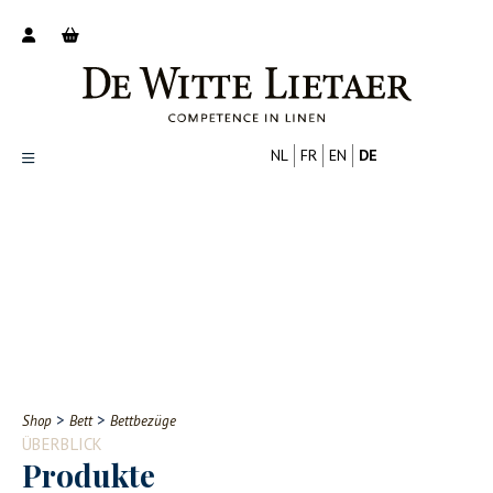
NL
FR
EN
DE
Productoverzicht
Over ons
Catalogus
Nieuws
PROFESSIONELL
VERBRAUCHER
Tips
FAQ
>
>
Shop
Bett
Bettbezüge
Contact
ÜBERBLICK
Produkte