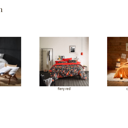
n
fiery red
c