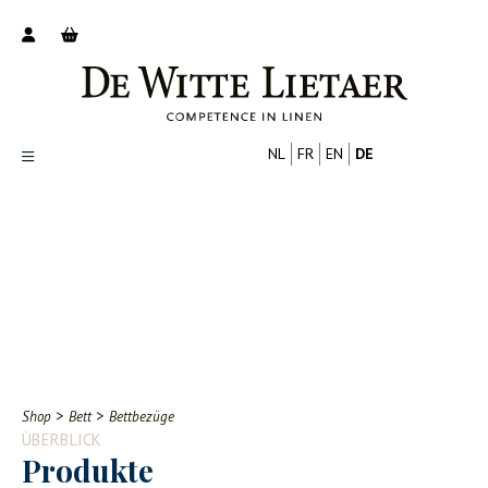
NL
FR
EN
DE
Productoverzicht
Over ons
Catalogus
Nieuws
PROFESSIONELL
VERBRAUCHER
Tips
FAQ
>
>
Shop
Bett
Bettbezüge
Contact
ÜBERBLICK
Produkte