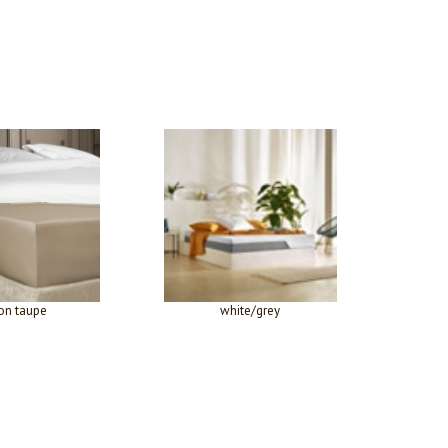
ion taupe
white/grey