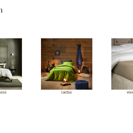
n
moss
cactus
vis