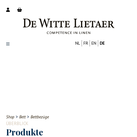
NL
FR
EN
DE
Productoverzicht
Over ons
Catalogus
Nieuws
PROFESSIONELL
VERBRAUCHER
Tips
FAQ
>
>
Shop
Bett
Bettbezüge
Contact
ÜBERBLICK
Produkte