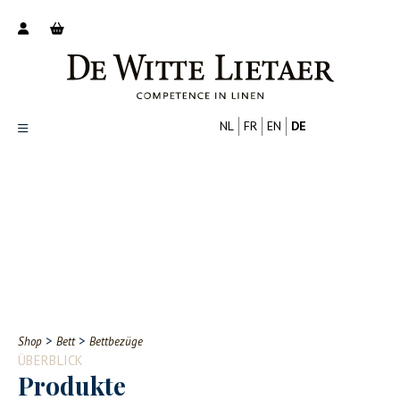
NL
FR
EN
DE
Productoverzicht
Over ons
Catalogus
Nieuws
PROFESSIONELL
VERBRAUCHER
Tips
FAQ
>
>
Shop
Bett
Bettbezüge
Contact
ÜBERBLICK
Produkte