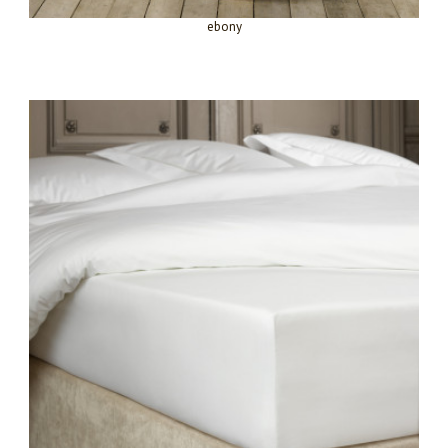
ebony