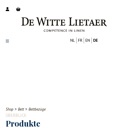
NL
FR
EN
DE
Productoverzicht
Over ons
Catalogus
Nieuws
PROFESSIONELL
VERBRAUCHER
Tips
FAQ
>
>
Shop
Bett
Bettbezüge
Contact
ÜBERBLICK
Produkte