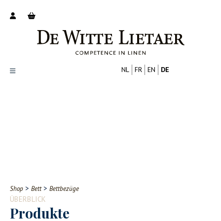
NL
FR
EN
DE
Productoverzicht
Over ons
Catalogus
Nieuws
PROFESSIONELL
VERBRAUCHER
Tips
FAQ
>
>
Shop
Bett
Bettbezüge
Contact
ÜBERBLICK
Produkte