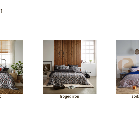
n
k
froged iron
soda