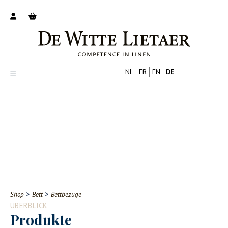
NL
FR
EN
DE
Productoverzicht
Over ons
Catalogus
Nieuws
PROFESSIONELL
VERBRAUCHER
Tips
FAQ
>
>
Shop
Bett
Bettbezüge
Contact
ÜBERBLICK
Produkte