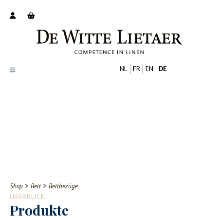
NL
FR
EN
DE
Productoverzicht
Over ons
Catalogus
Nieuws
PROFESSIONELL
VERBRAUCHER
Tips
FAQ
>
>
Shop
Bett
Bettbezüge
Contact
ÜBERBLICK
Produkte