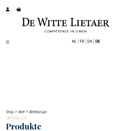
NL
FR
EN
DE
Productoverzicht
Over ons
Catalogus
Nieuws
PROFESSIONELL
VERBRAUCHER
Tips
FAQ
>
>
Shop
Bett
Bettbezüge
Contact
ÜBERBLICK
Produkte