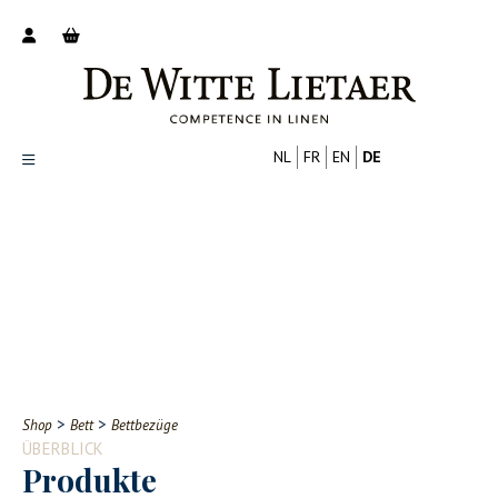
NL
FR
EN
DE
Productoverzicht
Over ons
Catalogus
Nieuws
PROFESSIONELL
VERBRAUCHER
Tips
FAQ
>
>
Shop
Bett
Bettbezüge
Contact
ÜBERBLICK
Produkte