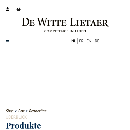
NL
FR
EN
DE
Productoverzicht
Over ons
Catalogus
Nieuws
PROFESSIONELL
VERBRAUCHER
Tips
FAQ
>
>
Shop
Bett
Bettbezüge
Contact
ÜBERBLICK
Produkte