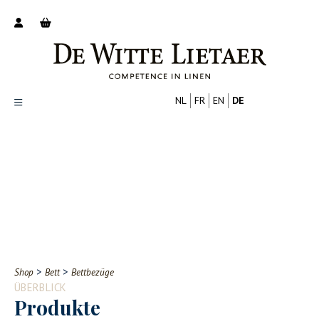
NL
FR
EN
DE
Productoverzicht
Over ons
Catalogus
Nieuws
PROFESSIONELL
VERBRAUCHER
Tips
FAQ
>
>
Shop
Bett
Bettbezüge
Contact
ÜBERBLICK
Produkte