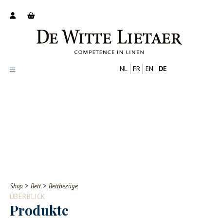
NL
FR
EN
DE
Productoverzicht
Over ons
Catalogus
Nieuws
PROFESSIONELL
VERBRAUCHER
Tips
FAQ
>
>
Shop
Bett
Bettbezüge
Contact
ÜBERBLICK
Produkte