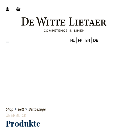
NL
FR
EN
DE
Productoverzicht
Over ons
Catalogus
Nieuws
PROFESSIONELL
VERBRAUCHER
Tips
FAQ
>
>
Shop
Bett
Bettbezüge
Contact
ÜBERBLICK
Produkte