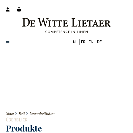
NL
FR
EN
DE
Productoverzicht
Over ons
Catalogus
Nieuws
PROFESSIONELL
VERBRAUCHER
Tips
FAQ
>
>
Shop
Bett
Spannbettlaken
Contact
ÜBERBLICK
Produkte