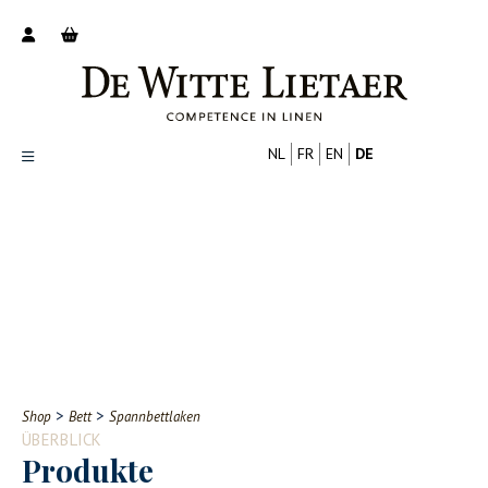
NL
FR
EN
DE
Productoverzicht
Over ons
Catalogus
Nieuws
PROFESSIONELL
VERBRAUCHER
Tips
FAQ
>
>
Shop
Bett
Spannbettlaken
Contact
ÜBERBLICK
Produkte