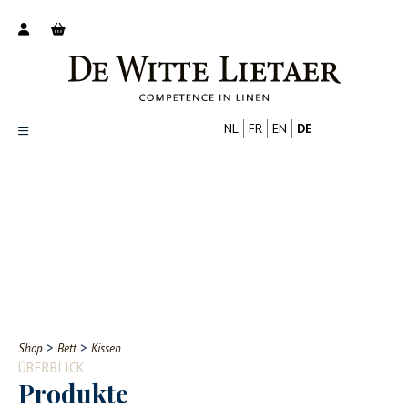
NL
FR
EN
DE
Productoverzicht
Over ons
Catalogus
Nieuws
PROFESSIONELL
VERBRAUCHER
Tips
FAQ
>
>
Shop
Bett
Kissen
Contact
ÜBERBLICK
Produkte