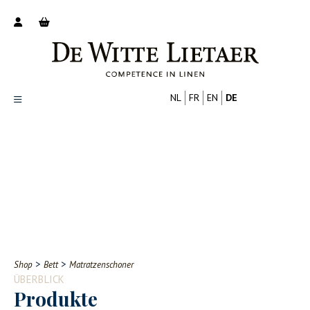
NL
FR
EN
DE
Productoverzicht
Over ons
Catalogus
Nieuws
PROFESSIONELL
VERBRAUCHER
Tips
FAQ
>
>
Shop
Bett
Matratzenschoner
Contact
ÜBERBLICK
Produkte