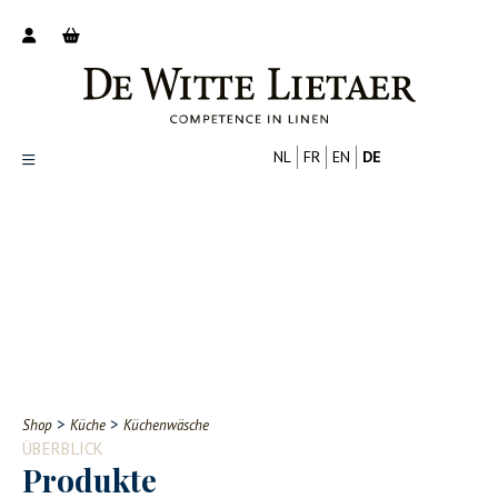
NL
FR
EN
DE
Productoverzicht
Over ons
Catalogus
Nieuws
PROFESSIONELL
VERBRAUCHER
Tips
FAQ
>
>
Shop
Küche
Küchenwäsche
Contact
ÜBERBLICK
Produkte