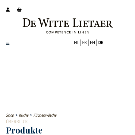
NL
FR
EN
DE
Productoverzicht
Over ons
Catalogus
Nieuws
PROFESSIONELL
VERBRAUCHER
Tips
FAQ
>
>
Shop
Küche
Küchenwäsche
Contact
ÜBERBLICK
Produkte