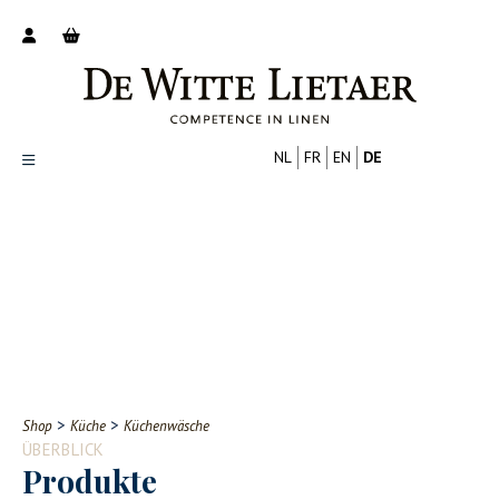
NL
FR
EN
DE
Productoverzicht
Over ons
Catalogus
Nieuws
PROFESSIONELL
VERBRAUCHER
Tips
FAQ
>
>
Shop
Küche
Küchenwäsche
Contact
ÜBERBLICK
Produkte