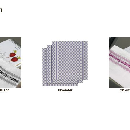
n
-Black
lavender
off-wh