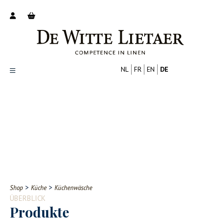
NL
FR
EN
DE
Productoverzicht
Over ons
Catalogus
Nieuws
PROFESSIONELL
VERBRAUCHER
Tips
FAQ
>
>
Shop
Küche
Küchenwäsche
Contact
ÜBERBLICK
Produkte