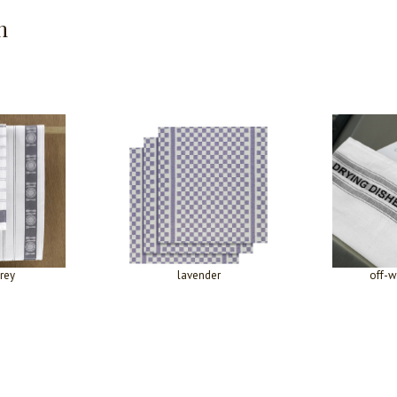
n
rey
lavender
off-w