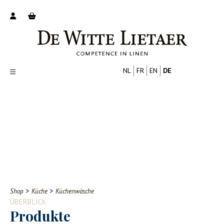
NL
FR
EN
DE
Productoverzicht
Over ons
Catalogus
Nieuws
PROFESSIONELL
VERBRAUCHER
Tips
FAQ
>
>
Shop
Küche
Küchenwäsche
Contact
ÜBERBLICK
Produkte