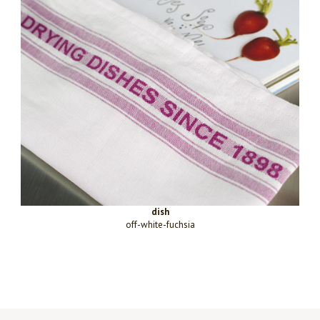
dish
off-white-fuchsia