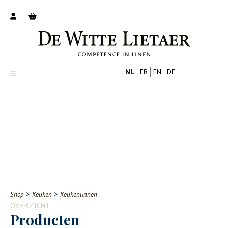
NL
FR
EN
DE
Productoverzicht
Over ons
Catalogus
Nieuws
PROFESSIONAL
CONSUMENT
Tips
FAQ
>
>
Shop
Keuken
Keukenlinnen
Contact
OVERZICHT
Producten