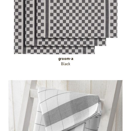
groom-a
Black