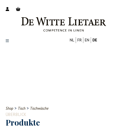
NL
FR
EN
DE
Productoverzicht
Over ons
Catalogus
Nieuws
PROFESSIONELL
VERBRAUCHER
Tips
FAQ
>
>
Shop
Tisch
Tischwäsche
Contact
ÜBERBLICK
Produkte