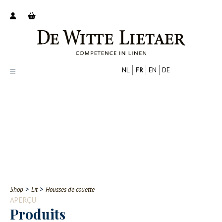
NL
FR
EN
DE
Productoverzicht
Over ons
Catalogus
Nieuws
PROFESSIONNEL
CONSOMMATEUR
Tips
FAQ
>
>
Shop
Lit
Housses de couette
Contact
APERÇU
Produits