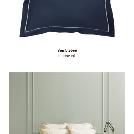
Bumblebee
marine ink