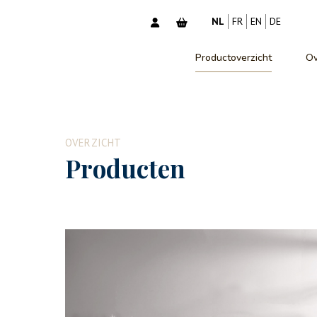
NL
FR
EN
DE
Productoverzicht
Ov
OVERZICHT
Producten