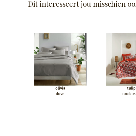
Dit interesseert jou misschien oo
olivia
tulip
dove
rooibos