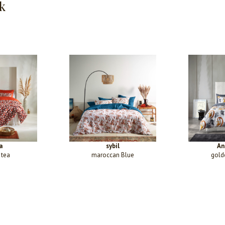
k
a
sybil
An
 tea
maroccan Blue
gold